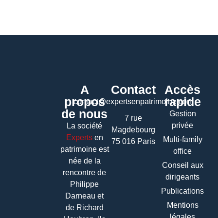
A
Contact
Accès
propos
rapide
contact@expertsenpatrimoine.com
de nous
Gestion
7 rue
privée
La société
Magdebourg
Experts
en
Multi-family
75 016 Paris
patrimoine
est
office
née de la
Conseil aux
rencontre de
dirigeants
Philippe
Publications
Darneau et
Mentions
de Richard
légales