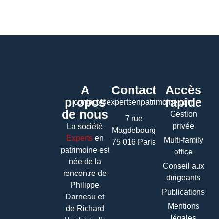
A
Contact
Accès
propos
rapide
contact@expertsenpatrimoine.com
de nous
Gestion
7 rue
privée
La société
Magdebourg
Experts
en
Multi-family
75 016 Paris
patrimoine
est
office
née de la
Conseil aux
rencontre de
dirigeants
Philippe
Publications
Darneau et
Mentions
de Richard
légales