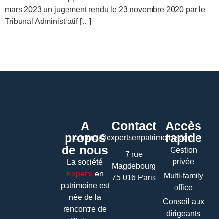
mars 2023 un jugement rendu le 23 novembre 2020 par le
Tribunal Administratif […]
A
Contact
Accès
propos
rapide
contact@expertsenpatrimoine.com
de nous
Gestion
7 rue
privée
La société
Magdebourg
Experts
en
Multi-family
75 016 Paris
patrimoine
est
office
née de la
Conseil aux
rencontre de
dirigeants