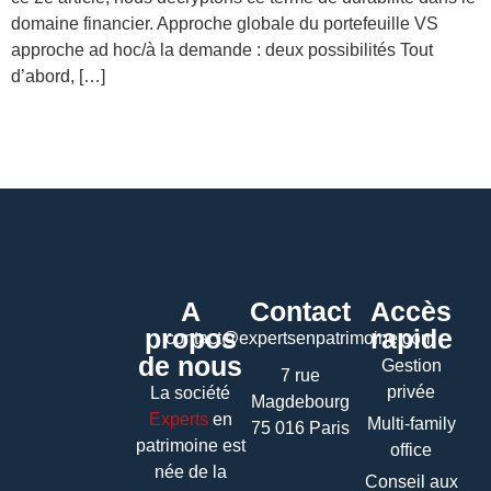
domaine financier. Approche globale du portefeuille VS
approche ad hoc/à la demande : deux possibilités Tout
d’abord, […]
A
Contact
Accès
propos
rapide
contact@expertsenpatrimoine.com
de nous
Gestion
7 rue
privée
La société
Magdebourg
Experts
en
Multi-family
75 016 Paris
patrimoine
est
office
née de la
Conseil aux