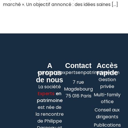
marché ». Un objectif annoncé : des idées saines […]
A
Contact
Accès
propos
rapide
contact@expertsenpatrimoine.com
de nous
Gestion
7 rue
privée
La société
Magdebourg
Experts
en
Multi-family
75 016 Paris
patrimoine
office
est née de
Conseil aux
la rencontre
dirigeants
de Philippe
Publications
Darneau et