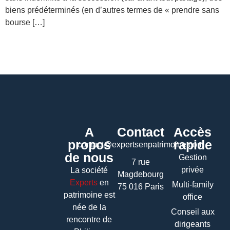
biens prédéterminés (en d’autres termes de « prendre sans
bourse […]
A
Contact
Accès
propos
rapide
contact@expertsenpatrimoine.com
de nous
Gestion
7 rue
privée
La société
Magdebourg
Experts
en
Multi-family
75 016 Paris
patrimoine
est
office
née de la
Conseil aux
rencontre de
dirigeants