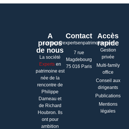
A
Contact
Accès
propos
rapide
contact@expertsenpatrimoine.com
de nous
Gestion
7 rue
privée
La société
Magdebourg
Experts
en
Multi-family
75 016 Paris
patrimoine
est
office
née de la
Conseil aux
rencontre de
dirigeants
Philippe
Publications
Darneau et
Mentions
de Richard
légales
Houbron. Ils
ont pour
ambition