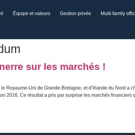
il
Équipe et valeurs
Gestion privée
Multi-family offi
ndum
nerre sur les marchés !
e Royaume-Uni de Grande-Bretagne, et d’Irlande du Nord a choi
in 2016. Ce résultat a pris par surprise les marchés financiers