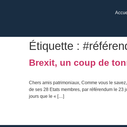
Accue
Étiquette :
#référe
Brexit, un coup de ton
Chers amis patrimoniaux, Comme vous le savez, l
de ses 28 Etats membres, par référendum le 23 ju
jours que le « […]