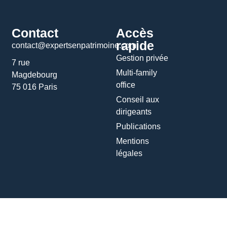
Contact
Accès
rapide
contact@expertsenpatrimoine.com
Gestion privée
7 rue
Multi-family
Magdebourg
office
75 016 Paris
Conseil aux
dirigeants
Publications
Mentions
légales