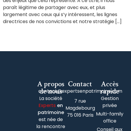
des enjeux que cela représente. A ce titre, il nous
paraît légitime de partager avec eux, et plus
largement avec ceux qui s’y intéressent, les lignes
directrices de nos convictions et notre stratégie […]
A propos
Contact
Accès
de nous
rapide
contact@expertsenpatrimoine.com
La société
Gestion
7 rue
Experts
en
privée
Magdebourg
patrimoine
Multi-family
75 016 Paris
est née de
office
la rencontre
Conseil aux