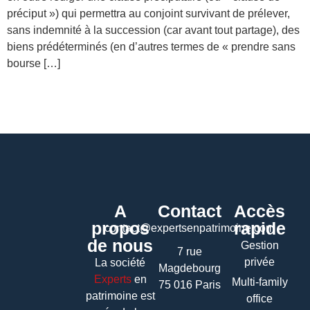
préciput ») qui permettra au conjoint survivant de prélever,
sans indemnité à la succession (car avant tout partage), des
biens prédéterminés (en d’autres termes de « prendre sans
bourse […]
A
Contact
Accès
propos
rapide
contact@expertsenpatrimoine.com
de nous
Gestion
7 rue
privée
La société
Magdebourg
Experts
en
Multi-family
75 016 Paris
patrimoine
est
office