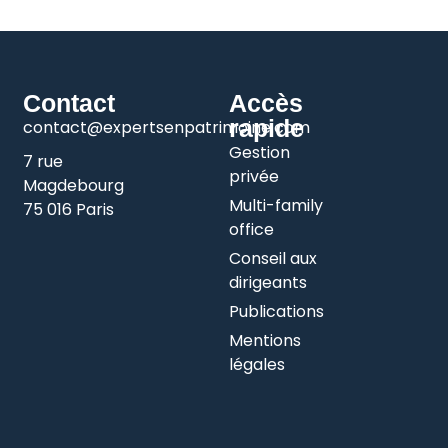
Contact
Accès
rapide
contact@expertsenpatrimoine.com
Gestion
7 rue
privée
Magdebourg
Multi-family
75 016 Paris
office
Conseil aux
dirigeants
Publications
Mentions
légales