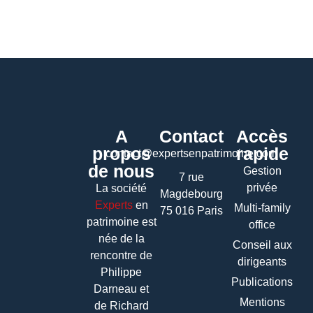
A
Contact
Accès
propos
rapide
contact@expertsenpatrimoine.com
de nous
Gestion
7 rue
privée
La société
Magdebourg
Experts
en
Multi-family
75 016 Paris
patrimoine
est
office
née de la
Conseil aux
rencontre de
dirigeants
Philippe
Publications
Darneau et
Mentions
de Richard