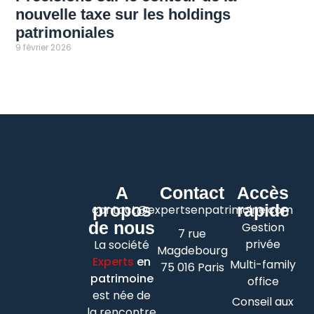
nouvelle taxe sur les holdings
patrimoniales
9 février 2026
A
Contact
Accès
propos
rapide
contact@expertsenpatrimoine.com
de nous
Gestion
7 rue
privée
La société
Magdebourg
Experts
en
Multi-family
75 016 Paris
patrimoine
office
est née de
Conseil aux
la rencontre