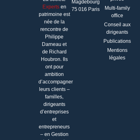
Magdebourg
Experts
en
Multi-family
75 016 Paris
patrimoine
est
office
née de la
Conseil aux
rencontre de
dirigeants
Philippe
Publications
Darneau et
Mentions
de Richard
légales
Houbron. Ils
ont pour
ambition
d’accompagner
leurs clients –
familles,
dirigeants
d’entreprises
et
entrepreneurs
– en Gestion