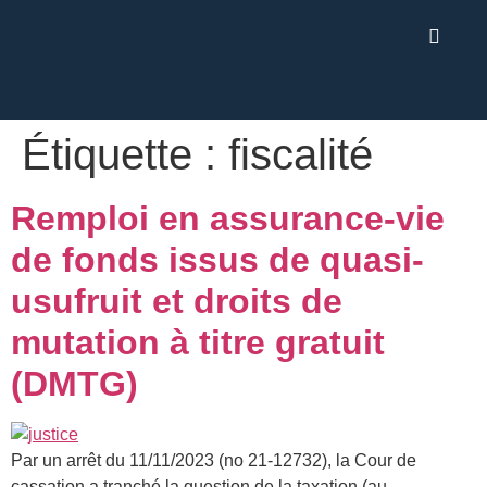
Étiquette :
fiscalité
Remploi en assurance-vie
de fonds issus de quasi-
usufruit et droits de
mutation à titre gratuit
(DMTG)
Par un arrêt du 11/11/2023 (no 21-12732), la Cour de
cassation a tranché la question de la taxation (au