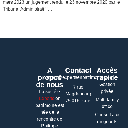
mars 2023 un jugement rendu le 23 novembre 2020 par le
Tribunal Administratif […]
A
Contact
Accès
propos
rapide
contact@expertsenpatrimoine.com
de nous
Gestion
7 rue
privée
La société
Magdebourg
Experts
en
Multi-family
75 016 Paris
patrimoine
est
office
née de la
Conseil aux
rencontre de
dirigeants
Philippe