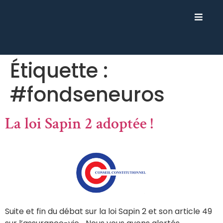
Étiquette :
#fondseneuros
La loi Sapin 2 adoptée !
Suite et fin du débat sur la loi Sapin 2 et son article 49