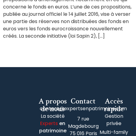
concerne le fonds en euros. L’une de ces propositions,
publiée au journal officiel le 14 juillet 2016, vise à verser
une partie des réserves non distribuées des fonds en
euros vers les fonds eurocroissance nouvellement
créés. La seconde initiative (loi Sapin 2), […]
A propos
Contact
Accès
de nous
rapide
contact@expertsenpatrimoine.com
La société
Gestion
7 rue
Experts
en
privée
Magdebourg
patrimoine
Multi-family
75 016 Paris