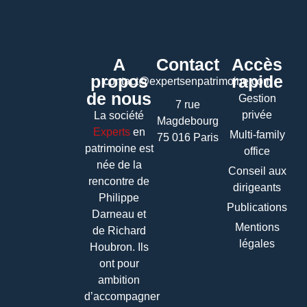
A
Contact
Accès
propos
rapide
contact@expertsenpatrimoine.com
de nous
Gestion
7 rue
privée
La société
Magdebourg
Experts
en
Multi-family
75 016 Paris
patrimoine
est
office
née de la
Conseil aux
rencontre de
dirigeants
Philippe
Publications
Darneau et
Mentions
de Richard
légales
Houbron. Ils
ont pour
ambition
d’accompagner