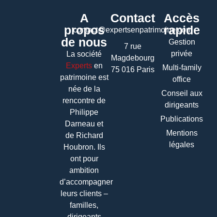
A
Contact
Accès
propos
rapide
contact@expertsenpatrimoine.com
de nous
Gestion
7 rue
privée
La société
Magdebourg
Experts
en
Multi-family
75 016 Paris
patrimoine
est
office
née de la
Conseil aux
rencontre de
dirigeants
Philippe
Publications
Darneau et
Mentions
de Richard
légales
Houbron. Ils
ont pour
ambition
d’accompagner
leurs clients –
familles,
dirigeants