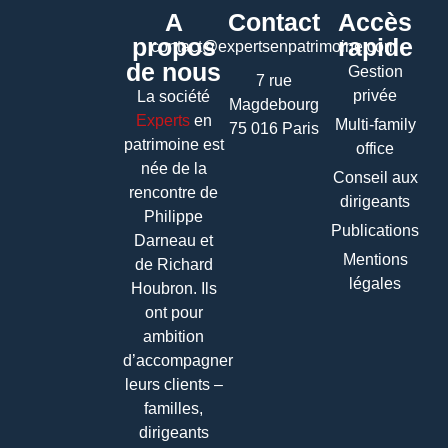
A
Contact
Accès
propos
rapide
contact@expertsenpatrimoine.com
de nous
Gestion
7 rue
privée
La société
Magdebourg
Experts
en
Multi-family
75 016 Paris
patrimoine
est
office
née de la
Conseil aux
rencontre de
dirigeants
Philippe
Publications
Darneau et
Mentions
de Richard
légales
Houbron. Ils
ont pour
ambition
d’accompagner
leurs clients –
familles,
dirigeants