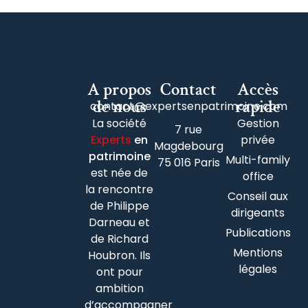
A propos
Contact
Accès
de nous
rapide
contact@expertsenpatrimoine.com
La société
Gestion
7 rue
Experts
en
privée
Magdebourg
patrimoine
Multi-family
75 016 Paris
est née de
office
la rencontre
Conseil aux
de Philippe
dirigeants
Darneau et
Publications
de Richard
Mentions
Houbron. Ils
légales
ont pour
ambition
d’accompagner