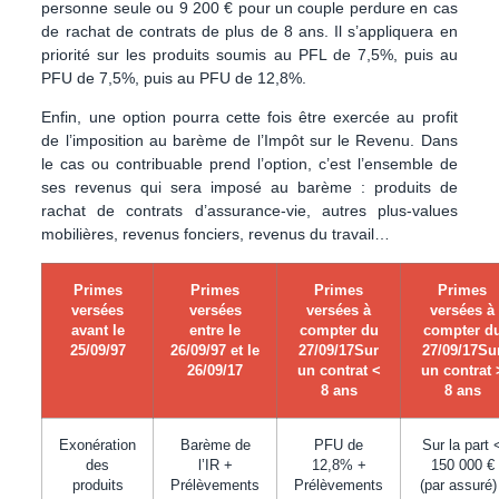
personne seule ou 9 200 € pour un couple perdure en cas
de rachat de contrats de plus de 8 ans. Il s’appliquera en
priorité sur les produits soumis au PFL de 7,5%, puis au
PFU de 7,5%, puis au PFU de 12,8%.
Enfin, une option pourra cette fois être exercée au profit
de l’imposition au barème de l’Impôt sur le Revenu. Dans
le cas ou contribuable prend l’option, c’est l’ensemble de
ses revenus qui sera imposé au barème : produits de
rachat de contrats d’assurance-vie, autres plus-values
mobilières, revenus fonciers, revenus du travail…
Primes
Primes
Primes
Primes
versées
versées
versées à
versées à
avant le
entre le
compter du
compter d
25/09/97
26/09/97 et le
27/09/17Sur
27/09/17Su
26/09/17
un contrat <
un contrat 
8 ans
8 ans
Exonération
Barème de
PFU de
Sur la part 
des
l’IR +
12,8% +
150 000 €
produits
Prélèvements
Prélèvements
(par assuré)