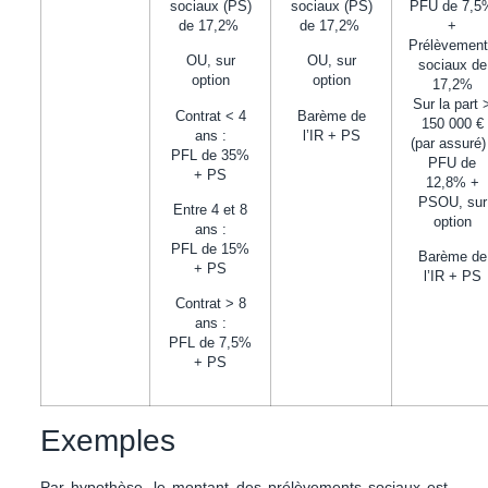
sociaux (PS)
sociaux (PS)
PFU de 7,5
de 17,2%
de 17,2%
+
Prélèvemen
OU, sur
OU, sur
sociaux de
option
option
17,2%
Sur la part 
Contrat < 4
Barème de
150 000 €
ans :
l’IR + PS
(par assuré)
PFL de 35%
PFU de
+ PS
12,8% +
PSOU, sur
Entre 4 et 8
option
ans :
PFL de 15%
Barème de
+ PS
l’IR + PS
Contrat > 8
ans :
PFL de 7,5%
+ PS
Exemples
Par hypothèse, le montant des prélèvements sociaux est