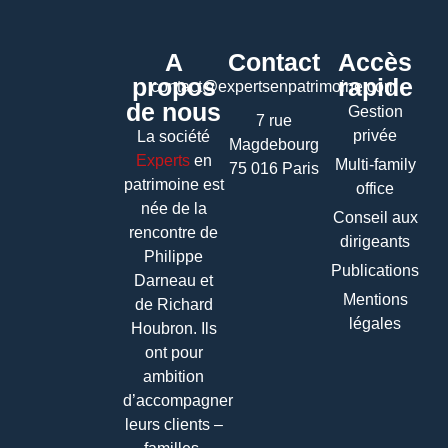
A
Contact
Accès
propos
rapide
contact@expertsenpatrimoine.com
de nous
Gestion
7 rue
privée
La société
Magdebourg
Experts
en
Multi-family
75 016 Paris
patrimoine
est
office
née de la
Conseil aux
rencontre de
dirigeants
Philippe
Publications
Darneau et
Mentions
de Richard
légales
Houbron. Ils
ont pour
ambition
d’accompagner
leurs clients –