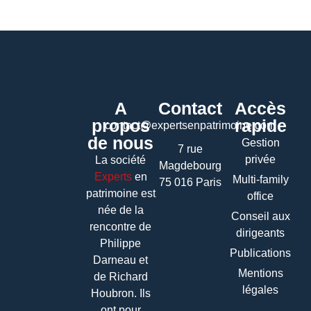
A
Contact
Accès
propos
rapide
contact@expertsenpatrimoine.com
de nous
Gestion
7 rue
privée
La société
Magdebourg
Experts
en
Multi-family
75 016 Paris
patrimoine
est
office
née de la
Conseil aux
rencontre de
dirigeants
Philippe
Publications
Darneau et
Mentions
de Richard
légales
Houbron. Ils
ont pour