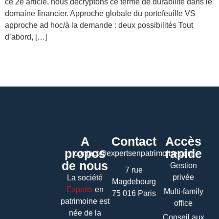
ce 2e article, nous décryptons ce terme de durabilité dans le
domaine financier. Approche globale du portefeuille VS
approche ad hoc/à la demande : deux possibilités Tout
d’abord, […]
A
Contact
Accès
propos
rapide
contact@expertsenpatrimoine.com
de nous
Gestion
7 rue
privée
La société
Magdebourg
Experts
en
Multi-family
75 016 Paris
patrimoine
est
office
née de la
Conseil aux