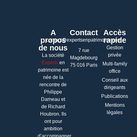
A
Contact
Accès
propos
rapide
contact@expertsenpatrimoine.com
de nous
Gestion
7 rue
privée
La société
Magdebourg
Experts
en
Multi-family
75 016 Paris
patrimoine
est
office
née de la
Conseil aux
rencontre de
dirigeants
Philippe
Publications
Darneau et
Mentions
de Richard
légales
Houbron. Ils
ont pour
ambition
d’accompagner