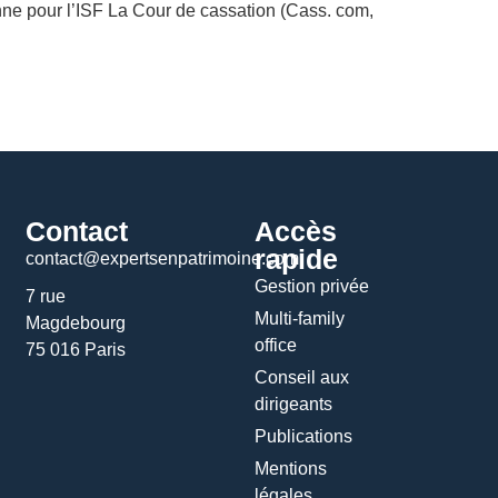
nne pour l’ISF La Cour de cassation (Cass. com,
Contact
Accès
rapide
contact@expertsenpatrimoine.com
Gestion privée
7 rue
Multi-family
Magdebourg
office
75 016 Paris
Conseil aux
dirigeants
Publications
Mentions
légales