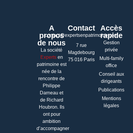
A
Contact
Accès
propos
rapide
contact@expertsenpatrimoine.com
de nous
Gestion
7 rue
privée
La société
Magdebourg
Experts
en
Multi-family
75 016 Paris
patrimoine
est
office
née de la
Conseil aux
rencontre de
dirigeants
Philippe
Publications
Darneau et
Mentions
de Richard
légales
Houbron. Ils
ont pour
ambition
d’accompagner