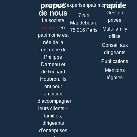
propos
rapide
contact@expertsenpatrimoine.com
de nous
Gestion
7 rue
privée
La société
Magdebourg
Experts
en
Multi-family
75 016 Paris
patrimoine
est
office
née de la
Conseil aux
rencontre de
dirigeants
Philippe
Publications
Darneau et
Mentions
de Richard
légales
Houbron. Ils
ont pour
ambition
d’accompagner
leurs clients –
familles,
dirigeants
d’entreprises