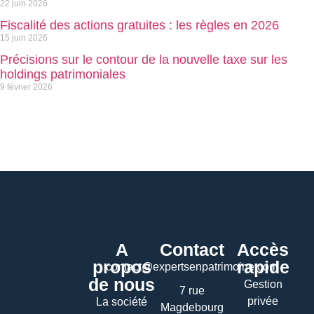
22 juin 2026
Fiscalité des actions gratuites : les règles en 2026
15 juin 2026
Précisions sur le contour de la nouvelle taxe sur les
holdings patrimoniales
9 février 2026
A
Contact
Accès
propos
rapide
contact@expertsenpatrimoine.com
de nous
Gestion
7 rue
privée
La société
Magdebourg