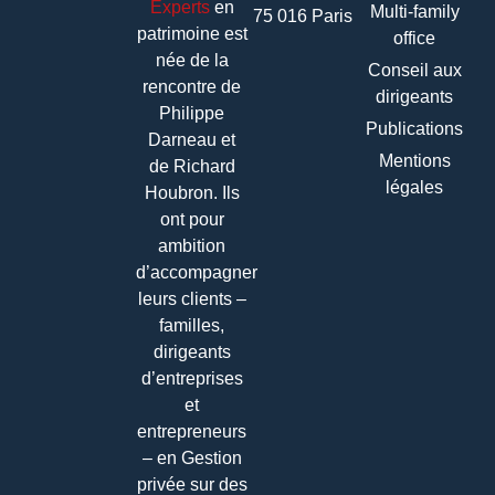
Experts
en
Multi-family
75 016 Paris
patrimoine
est
office
née de la
Conseil aux
rencontre de
dirigeants
Philippe
Publications
Darneau et
Mentions
de Richard
légales
Houbron. Ils
ont pour
ambition
d’accompagner
leurs clients –
familles,
dirigeants
d’entreprises
et
entrepreneurs
– en Gestion
privée sur des