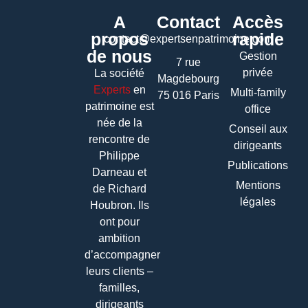
A
Contact
Accès
propos
rapide
contact@expertsenpatrimoine.com
de nous
Gestion
7 rue
privée
La société
Magdebourg
Experts
en
Multi-family
75 016 Paris
patrimoine
est
office
née de la
Conseil aux
rencontre de
dirigeants
Philippe
Publications
Darneau et
Mentions
de Richard
légales
Houbron. Ils
ont pour
ambition
d’accompagner
leurs clients –
familles,
dirigeants