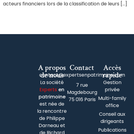
acteurs financiers lors de la classification de leurs […]
A propos
Contact
Accès
de nous
rapide
contact@expertsenpatrimoine.com
La société
Gestion
7 rue
Experts
en
privée
Magdebourg
patrimoine
Multi-family
75 016 Paris
est née de
office
la rencontre
Conseil aux
de Philippe
dirigeants
Darneau et
Publications
de Richard