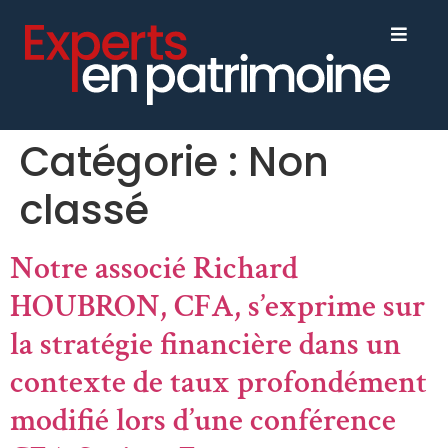
Catégorie :
Non
classé
Notre associé Richard
HOUBRON, CFA, s’exprime sur
la stratégie financière dans un
contexte de taux profondément
modifié lors d’une conférence